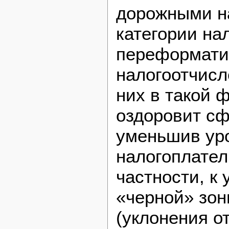
дорожными на
категории на
переформати
налогоотчисл
них в такой 
оздоровит сф
уменьшив уро
налогоплател
частности, к
«черной» зо
(уклонения от