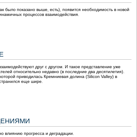
к было показано выше, есть), появится необходимость в новой
 динамичных процессов взаимодействия.
Е
взаимодействуют друг с другом. И такое представление уже
телей относительно недавно (в последние два десятилетия).
торой приводилась Кремниевая долина (Silicon Valley) в
странился еще шире.
ДЕНИЯМИ
о влиянию прогресса и деградации.