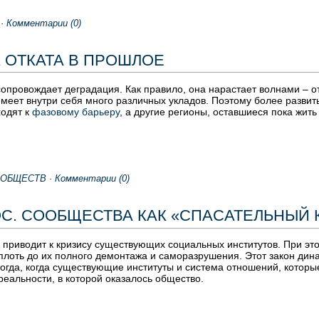
·
Комментарии (0)
 ОТКАТА В ПРОШЛОE
сопровождает деградация. Как правило, она нарастает волнами – от
имеет внутри себя много различных укладов. Поэтому более развит
ходят к
фазовому барьеру
, а другие регионы, оставшиеся пока жи
ООБЩЕСТВ
·
Комментарии (0)
С. СООБЩЕСТВА КАК «СПАСАТЕЛЬНЫЙ 
 приводит к кризису существующих социальных институтов. При это
лоть до их полного демонтажа и саморазрушения. Этот закон дина
 тогда, когда существующие институты и система отношений, котор
реальности, в которой оказалось общество.